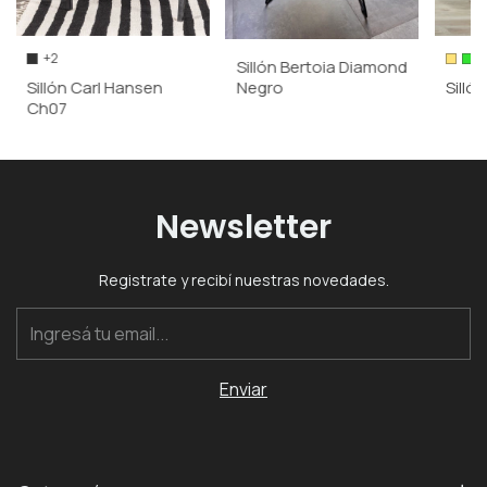
+2
Sillón Bertoia Diamond
Negro
Sillón Carl Hansen
Silló
Ch07
Newsletter
Registrate y recibí nuestras novedades.